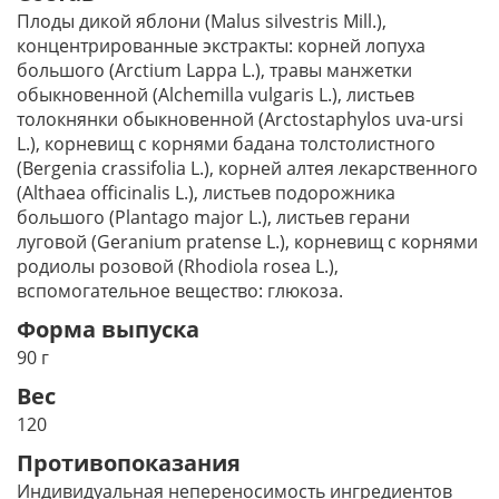
Плоды дикой яблони (Malus silvestris Мill.),
концентрированные экстракты: корней лопуха
большого (Arctium Lappa L.), травы манжетки
обыкновенной (Alchemilla vulgaris L.), листьев
толокнянки обыкновенной (Arctostaphylos uva-ursi
L.), корневищ с корнями бадана толстолистного
(Bergenia crassifolia L.), корней алтея лекарственного
(Althaea officinalis L.), листьев подорожника
большого (Plantago major L.), листьев герани
луговой (Geranium pratense L.), корневищ с корнями
родиолы розовой (Rhodiola rosea L.),
вспомогательное вещество: глюкоза.
Форма выпуска
90 г
Вес
120
Противопоказания
Индивидуальная непереносимость ингредиентов