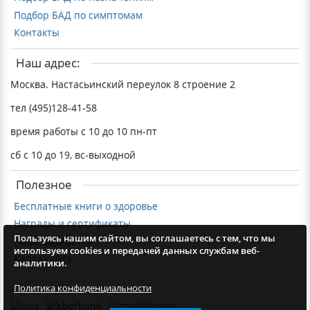
Подбор БАД по симптомам
Контакты
Наш адрес:
Москва. Настасьинский переулок 8 строение 2
тел (495)128-41-58
время работы с 10 до 10 пн-пт
сб с 10 до 19, вс-выходной
Полезное
Бесплатные книги о здоровье
Награды и сертификаты
Пользуясь нашим сайтом, вы соглашаетесь с тем, что мы
Наша видеотека
используем cookies и передачей данных службам веб-
Карта сайта
аналитики.
Политика конфиденциальности