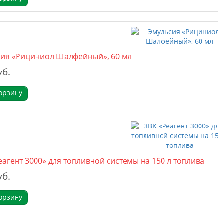
ия «Рициниол Шалфейный», 60 мл
уб.
орзину
еагент 3000» для топливной системы на 150 л топлива
уб.
орзину