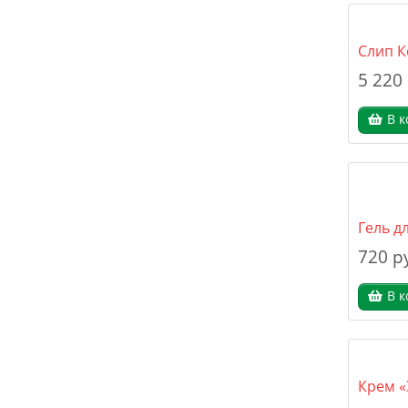
Слип К
5 220
В к
Гель д
720 р
В к
Крем «