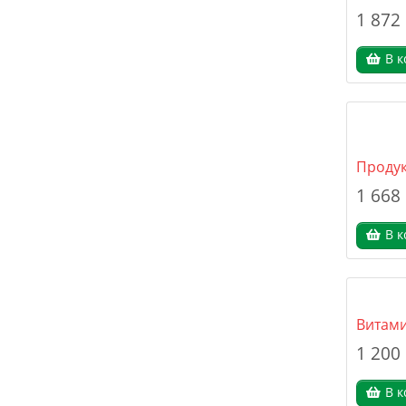
1 872
В к
Продук
1 668
В к
Витами
1 200
В к