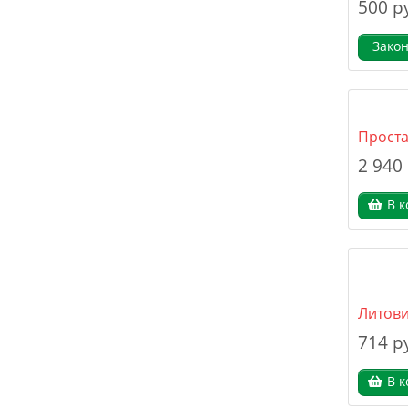
500 р
Зако
Проста
2 940
В к
Литови
714 р
В к