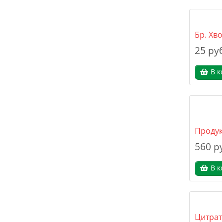
Бр. Хв
25 ру
В к
Продук
560 р
В к
Цитрат