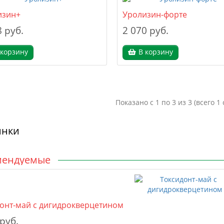
изин+
Уролизин-форте
8 руб.
2 070 руб.
 корзину
В корзину
Показано с 1 по 3 из 3 (всего 1
инки
мендуемые
онт-май с дигидрокверцетином
 руб.