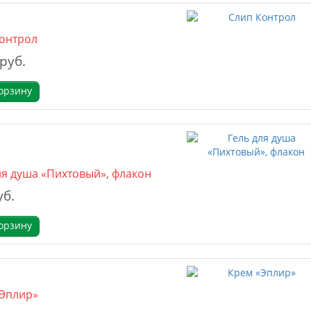
онтрол
 руб.
орзину
ля душа «Пихтовый», флакон
уб.
орзину
Эплир»