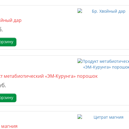
ойный дар
б.
орзину
т метабиотический «ЭМ-Курунга» порошок
уб.
орзину
 магния