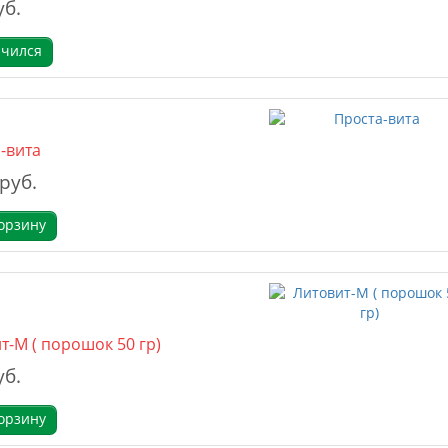
уб.
нчился
-вита
 руб.
орзину
т-М ( порошок 50 гр)
уб.
орзину