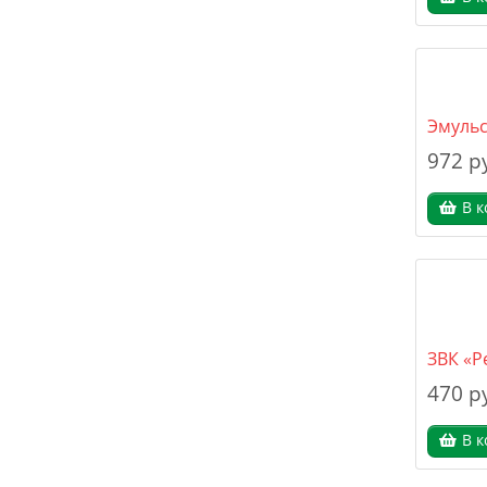
Эмульс
972 р
В к
ЗВК «Р
470 р
В к