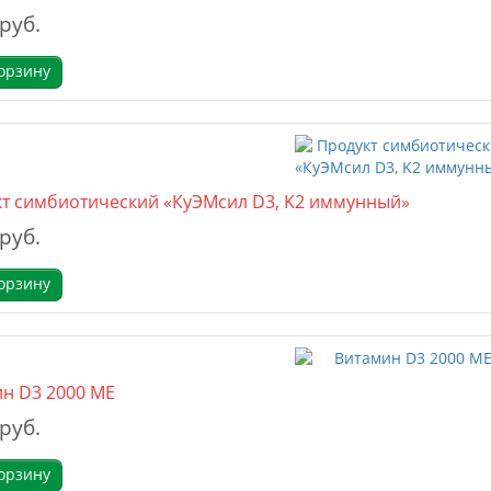
 руб.
орзину
т симбиотический «КуЭМсил D3, K2 иммунный»
 руб.
орзину
н D3 2000 МЕ
 руб.
орзину