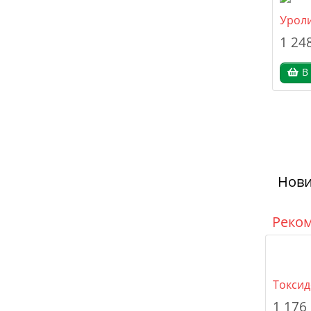
Урол
1 24
В
Нов
Реко
Токсид
1 176