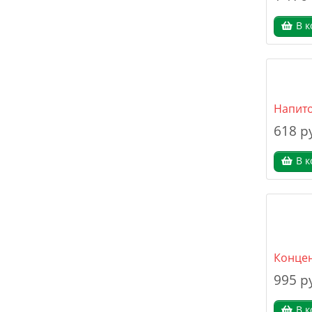
В к
Напит
618 р
В к
Концен
995 р
В к