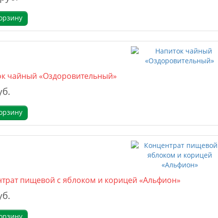
орзину
ок чайный «Оздоровительный»
уб.
орзину
трат пищевой с яблоком и корицей «Альфион»
уб.
орзину