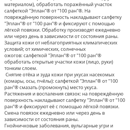
материалом), обработать поражённый участок
салфеткой "Эплан"® от "100 ран"®. На
повреждённую поверхность накладывают салфетку
"Эплан"® от "100 ран"® и фиксируют с помощью
лёгкой повязки. Обработку производят ежедневно
или через день в зависимости от состояния раны.
Защита кожи от неблагоприятных климатических
условий; от химических, солнечных
ожогов: салфеткой "Эплан"® от "100 ран"®
обработать открытые участки кожи (лицо, руки)
тонким слоем.
Снятие отёка и зуда кожи при укусах насекомых
(комары, осы, пчёлы): салфеткой "Эплан"® от "100
ран"® смазать (промокнуть) место укуса.
Растяжения и воспаления связок: на повреждённую
поверхность накладывают салфетку "Эплан"® от "100
ран"® и фиксируют её с помощью лёгкой повязки.
Смена повязок ежедневно или через день в
зависимости от состояния раны.
Гнойничковые заболевания, вульгарные угри и