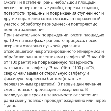
Ожоги I и II степени, раны небольшой площади,
легкие, поверхностные ушибы, порезы, ссадины,
потертости, трещины и повреждения ступней ног и
другие поражения кожи: смазывают пораженный
участок, обработку периодически повторяют до
полного заживления.
При значительном повреждении: ожоги площадью
до 10 % на всех фазах раневого процесса: после
вскрытия ожоговых пузырей, удаления
отслоившегося некротизированного эпидермиса и
обработки ран антисептиками (салфеткой "Эплан"®
от "100 ран"®) на поврёжденную поверхность
накладывают салфетку "Эплан"® от "100 ран"®,
сверху накладывают стерильную салфетку и
фиксируют марлевым бинтом (штатным
перевязочным средством). В первые дни лечения
смена повязок производится ежедневно. В
последующие сроки в зависимости от состояния
раны смену повязок проводят ежедневно или через
1 день.