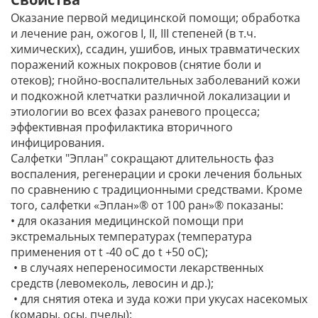
Оказание первой медицинской помощи; обработка
и лечение ран, ожогов I, II, III степеней (в т.ч.
химических), ссадин, ушибов, иных травматических
поражений кожных покровов (снятие боли и
отеков); гнойно-воспалительных заболеваний кожи
и подкожной клетчатки различной локализации и
этиологии во всех фазах раневого процесса;
эффективная профилактика вторичного
инфицирования.
Салфетки "Эплан" сокращают длительность фаз
воспаления, регенерации и сроки лечения больных
по сравнению с традиционными средствами. Кроме
того, салфетки «Эплан»® от 100 ран»® показаны:
• для оказания медицинской помощи при
экстремальных температурах (температура
применения от t -40 оС до t +50 оС);
• в случаях непереносимости лекарственных
средств (левомеколь, левосин и др.);
• для снятия отека и зуда кожи при укусах насекомых
(комары, осы, пчелы);