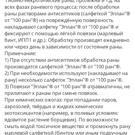
Гнойно-некротические раны, пролежни и т.д. на
всех фазах раневого процесса: после обработки
раны растворами антисептиков (салфеткой "Эплан"®
от "100 ран"®) на повреждённую поверхность
накладывают салфетку "Эплан"® от "100 ран"® и
фиксируют с помощью лёгкой повязки (марлевый
бинт, ИПП1 и др.). Обработку производят ежедневно
или через день в зависимости от состояния раны.
Примечание:
1) При отсутствии антисептиков обработка раны
производится салфеткой "Эплан"® от "100 ран"®.
2) При необходимости используют (накладывают на
рану) несколько салфеток "Эплан"® от "100 ран"®.
3) Повязки "Эплан"® от "100 ран"® атравматичны, не
прилипают к ранам при смене повязок.
При химических ожогах: при попадании паров,
аэрозолей, твёрдых и жидких химических
экотоксикантов (например, в полевых условиях:
ядовитое растение борщевик). По возможности
смыть водой токсичное вещество и промокнуть рану
марлевой салфеткой (бинтом или иным подручным