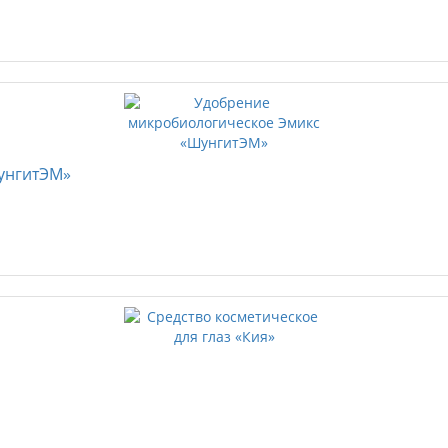
унгитЭМ»