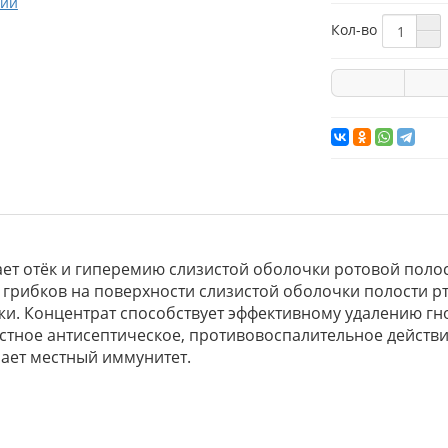
Кол-во
т отёк и гиперемию слизистой оболочки ротовой полост
и грибков на поверхности слизистой оболочки полости р
и. Концентрат способствует эффективному удалению гн
естное антисептическое, противовоспалительное действ
шает местный иммунитет.