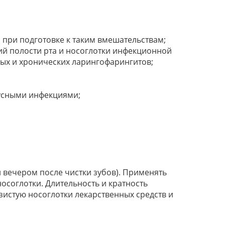
 при подготовке к таким вмешательствам;
ий полости рта и носоглотки инфекционной
рых и хронических ларингофарингитов;
русными инфекциями;
и вечером после чистки зубов). Применять
носоглотки. Длительность и кратность
истую носоглотки лекарственных средств и