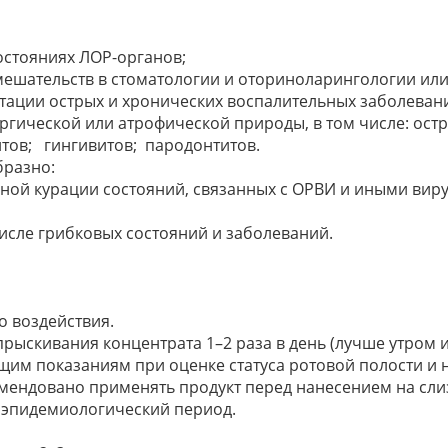
остояниях ЛОР-органов;
мешательств в стоматологии и оториноларингологии или
итации острых и хронических воспалительных заболеван
ергической или атрофической природы, в том числе: ост
итов; гингивитов; пародонтитов.
бразно:
ксной курации состояний, связанных с ОРВИ и иными ви
числе грибковых состояний и заболеваний.
о воздействия.
прыскивания концентрата 1–2 раза в день (лучше утром 
ущим показаниям при оценке статуса ротовой полости и 
мендовано применять продукт перед нанесением на слиз
 эпидемиологический период.