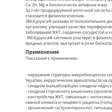
Ca, Zn, Mg и биологически активные в-ва).
За счёт продуцируемой молочной кислоты и
становится физиологическим.
ЭМ-Курунга® оказыва ет положительное дей
организма; улучшает качество перифериче
заболеваний ЖКТ, сердечно-сосудистой и ко
ЭМ-Курунга® системно участвует в физиол
вредных агентов; выступает в роли биокат
Применение
Показания к применению:
- нарушение структуры микробиоциноза киш
терапии, хирургических вмешательств на о
- синдром мальабсорбции; синдром недост
- синдром старческого кишечника (хрониче
- расстройства ЖКТ, связанные с интокси
сменой климата и пищевого рациона (голод
- хронический гастроэнтероколит; гипоаци