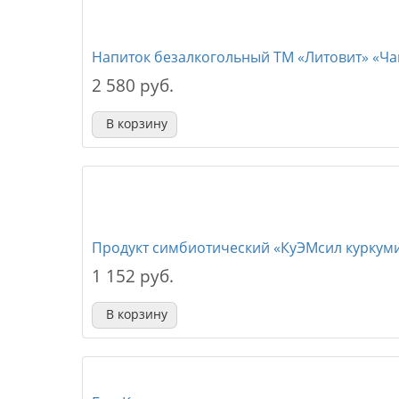
Напиток безалкогольный ТМ «Литовит» «Ч
2 580 руб.
В корзину
Продукт симбиотический «КуЭМсил куркум
1 152 руб.
В корзину