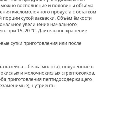
 возможно восполнение и половины объёма
ления кисломолочного продукта с остатком
ой порции сухой закваски. Объём ёмкости
иональное увеличение начального
ить при 15–20 °С. Длительное хранение
вые сутки приготовления или после
 казеина – белка молока), полученные в
нокислых и молочнокислых стрептококков,
соба приготовления пептидосодержащего
незаменимые), нутриенты.