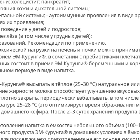
ени; холецистит; панкреатит;
стояния кожи и дыхательной системы;
итальной системы; - аутоиммунные проявления в виде ар
иях их проявления;
 поведения у детей и подростков;
ллёза (в том числе у грудных детей);
бразований. Рекомендации по применению.
ксической нагрузки на печень и почки можно принимат
ём ЭМ-Курунги®, в сочетании с пребиотиками (клетчатк
ных состоит в приёме ЭМ-Курунги® беременными и ко
ьном периоде в виде напитка.
М-Курунга® высыпать в тёплое (25–30 °С) натуральное и
ение жирности молока способствует улучшению вкусовых 
ь плотно закрыть, периодически взбалтывать, в том числ
ратуре 25–28 °С (это оптимизирует время сбраживания м
домашнего кефира. После 2–3 суток хранения продукта в
отовления напитка в ёмкостях небольшого объёма (100–
го продукта ЭМ-Курунга® в домашних условиях в ёмкост
 для последующего приготовления на его основе кисло