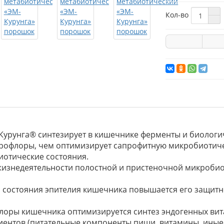
Кол-во
Курунга® синтезирует в кишечнике ферменты и биологи
крофлоры, чем оптимизирует сапрофитную микробиотиче
иотические состояния.
изнедеятельности полостной и пристеночной микробио
 состояния эпителия кишечника повышается его защитн
лоры кишечника оптимизируется синтез эндогенных ви
ентов (питательные компоненты пищи, витамины, иные м