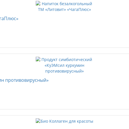
агаПлюс»
ин противовирусный»