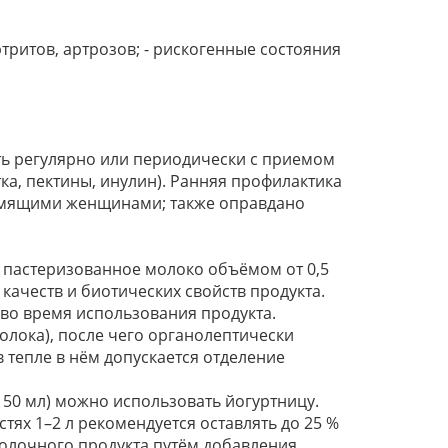
тритов, артрозов; - рискогенные состояния
ь регулярно или периодически с приемом
а, пектины, инулин). Ранняя профилактика
рмящими женщинами; также оправдано
ли пастеризованное молоко объёмом от 0,5
качеств и биотических свойств продукта.
е во время использования продукта.
олока), после чего органолептически
 тепле в нём допускается отделение
150 мл) можно использовать йогуртницу.
ях 1–2 л рекомендуется оставлять до 25 %
молочного продукта путём добавления