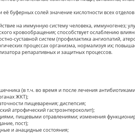
 её буферных солей значение кислотности всех отделов
ствие на иммунную систему человека, иммуногенез; улу
ского кровообращения; способствует ослаблению влиян
стно-суставной систем (профилактика ангиопатий, атеро
огических процессах организма, нормализуя их; повыш
ализатора репаративных и защитных процессов.
ечника (в т.ч. во время и после лечения антибиотикам
рганах ЖКТ);
аточности пищеварения; диспепсия;
ский атрофический гастроэнтероколит);
кациями, пищевыми отравлениями; изменения функциони
ание, пост);
дные и анацидные состояния;