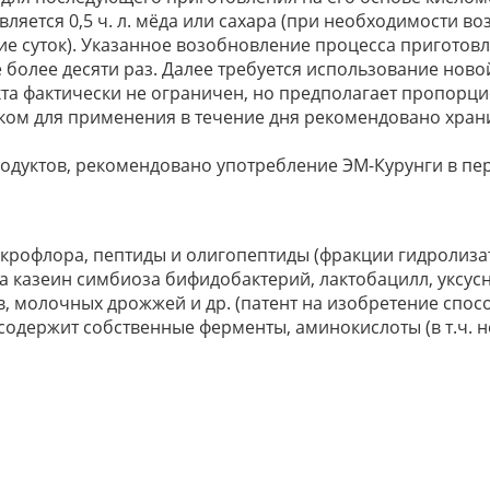
вляется 0,5 ч. л. мёда или сахара (при необходимости
е суток). Указанное возобновление процесса приготов
не более десяти раз. Далее требуется использование нов
та фактически не ограничен, но предполагает пропорц
итком для применения в течение дня рекомендовано хран
одуктов, рекомендовано употребление ЭМ-Курунги в пер
рофлора, пептиды и олигопептиды (фракции гидролизата
а казеин симбиоза бифидобактерий, лактобацилл, уксус
в, молочных дрожжей и др. (патент на изобретение спо
содержит собственные ферменты, аминокислоты (в т.ч. 