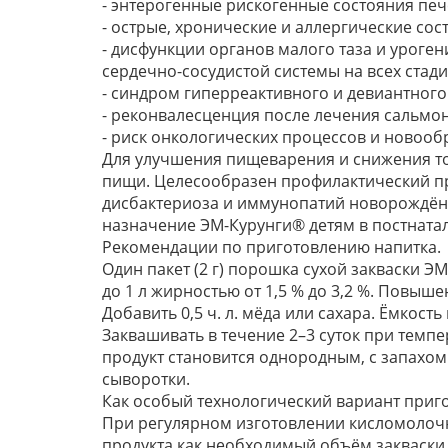
- энтерогенные рискогенные состояния печ
- острые, хронические и аллергические со
- дисфункции органов малого таза и уроген
сердечно-сосудистой системы на всех стад
- синдром гиперреактивного и девиантного
- реконвалесценция после лечения сальмоне
- риск онкологических процессов и новоо
Для улучшения пищеварения и снижения то
пищи. Целесообразен профилактический при
дисбактериоза и иммунопатий новорождён
назначение ЭМ-Курунги® детям в постнатал
Рекомендации по приготовлению напитка.
Один пакет (2 г) порошка сухой закваски Э
до 1 л жирностью от 1,5 % до 3,2 %. Повыш
Добавить 0,5 ч. л. мёда или сахара. Ёмкост
Заквашивать в течение 2–3 суток при темпе
продукт становится однородным, с запахом 
сыворотки.
Как особый технологический вариант приг
При регулярном изготовлении кисломолочно
продукта как необходимый объём закваски