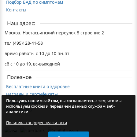
Подбор БАД по симптомам
Контакты
Наш адрес:
Москва. Настасьинский переулок 8 строение 2
тел (495)128-41-58
время работы с 10 до 10 пн-пт
сб с 10 до 19, вс-выходной
Полезное
Бесплатные книги о здоровье
Награды и сертификаты
Пользуясь нашим сайтом, вы соглашаетесь с тем, что мы
Наша видеотека
используем cookies и передачей данных службам веб-
Карта сайта
аналитики.
Политика конфиденциальности