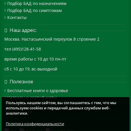
Подбор БАД по назначениям
Подбор БАД по симптомам
Контакты
Наш адрес:
Москва. Настасьинский переулок 8 строение 2
тел (495)128-41-58
время работы с 10 до 10 пн-пт
сб с 10 до 19, вс-выходной
Полезное
Бесплатные книги о здоровье
Награды и сертификаты
Пользуясь нашим сайтом, вы соглашаетесь с тем, что мы
Наша видеотека
используем cookies и передачей данных службам веб-
Карта сайта
аналитики.
Политика конфиденциальности