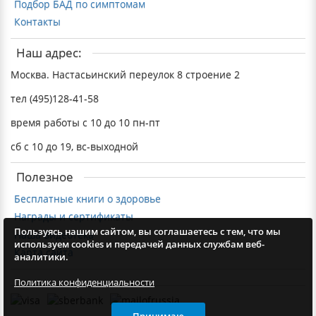
Подбор БАД по симптомам
Контакты
Наш адрес:
Москва. Настасьинский переулок 8 строение 2
тел (495)128-41-58
время работы с 10 до 10 пн-пт
сб с 10 до 19, вс-выходной
Полезное
Бесплатные книги о здоровье
Награды и сертификаты
Пользуясь нашим сайтом, вы соглашаетесь с тем, что мы
Наша видеотека
используем cookies и передачей данных службам веб-
Карта сайта
аналитики.
Политика конфиденциальности