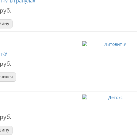
т-М в гранулах
 руб.
зину
т-У
 руб.
нчился
 руб.
зину