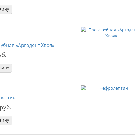
зину
зубная «Аргодент Хвоя»
уб.
зину
лептин
 руб.
зину