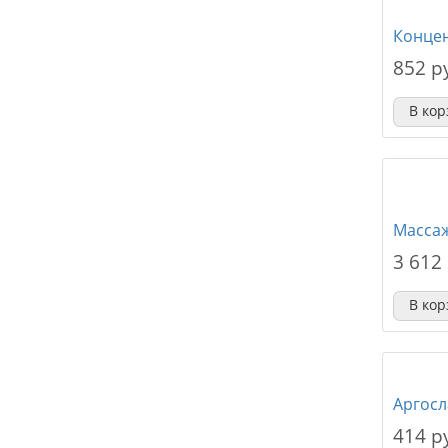
Концен
852 р
В кор
Массаж
3 612
В кор
Аргосл
414 р