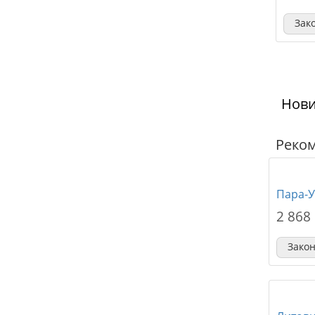
Зак
Нов
Реко
Пара-У
2 868
Зако