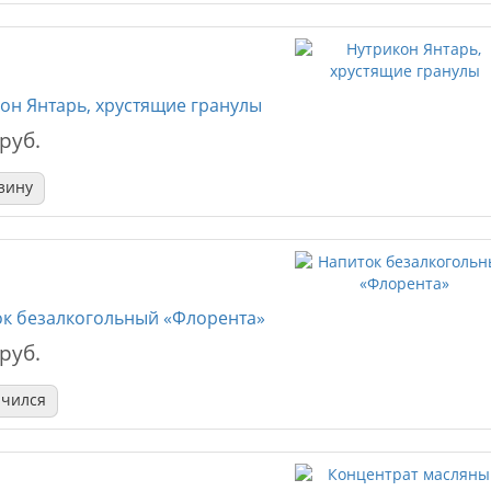
он Янтарь, хрустящие гранулы
 руб.
зину
к безалкогольный «Флорента»
 руб.
нчился