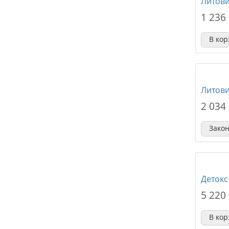
Литови
1 236
В кор
Литови
2 034
Зако
Детокс
5 220
В кор