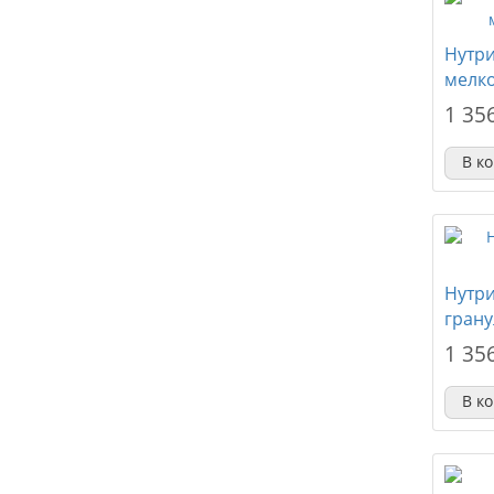
Нутр
мелк
1 35
В к
Нутри
гран
1 35
В к