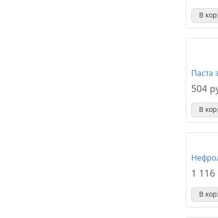
В кор
Паста 
504 р
В кор
Нефро
1 116
В кор