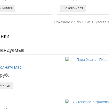
ончился
Закончился
Показано с 1 по 13 из 13 (всего 
инки
мендуемые
олнат-Плас
 руб.
нчился