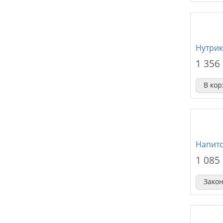
Нутрик
1 356
В кор
Напито
1 085
Зако