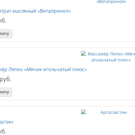
трат масляный «Витапринол»
уб.
зину
ёр Ляпко «Мячик игольчатый плюс»
 руб.
зину
астин
уб.