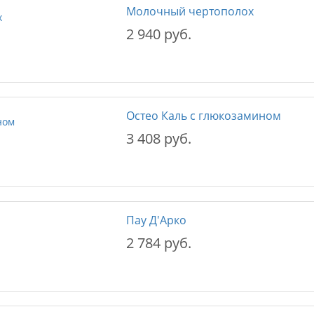
Молочный чертополох
2 940 руб.
Остео Каль с глюкозамином
3 408 руб.
Пау Д'Арко
2 784 руб.