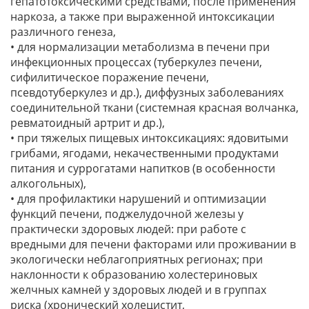
гепатотоксическими средствами, после применения
наркоза, а также при выраженной интоксикации
различного генеза,
• для нормализации метаболизма в печени при
инфекционных процессах (туберкулез печени,
сифилитическое поражение печени,
псевдотуберкулез и др.), диффузных заболеваниях
соединительной ткани (системная красная волчанка,
ревматоидный артрит и др.),
• при тяжелых пищевых интоксикациях: ядовитыми
грибами, ягодами, некачественными продуктами
питания и суррогатами напитков (в особенности
алкогольных),
• для профилактики нарушений и оптимизации
функций печени, поджелудочной железы у
практически здоровых людей: при работе с
вредными для печени факторами или проживании в
экологически неблагоприятных регионах; при
наклонности к образованию холестериновых
желчных камней у здоровых людей и в группах
риска (хронический холецистит,