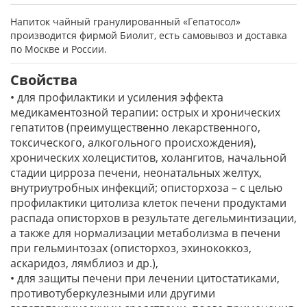
Напиток чайный гранулированный «Гепатосол»
производится фирмой Биолит, есть самовывоз и доставка
по Москве и России.
Свойства
• для профилактики и усиления эффекта
медикаментозной терапии: острых и хронических
гепатитов (преимущественно лекарственного,
токсического, алкогольного происхождения),
хронических холециститов, холангитов, начальной
стадии цирроза печени, неонатальных желтух,
внутриутробных инфекций; описторхоза – с целью
профилактики цитолиза клеток печени продуктами
распада описторхов в результате дегельминтизации,
а также для нормализации метаболизма в печени
при гельминтозах (описторхоз, эхинококкоз,
аскаридоз, лямблиоз и др.),
• для защиты печени при лечении цитостатиками,
противотуберкулезными или другими