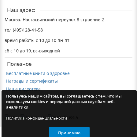
Наш адрес:
Москва. Настасьинский переулок 8 строение 2
тел (495)128-41-58
время работы с 10 до 10 пн-пт
сб с 10 до 19, вс-выходной
Полезное
Бесплатные книги о здоровье
Награды и сертификаты
Наша видеотека
Пользуясь нашим сайтом, вы соглашаетесь с тем, что мы
Карта сайта
используем cookies и передачей данных службам веб-
аналитики.
Политика конфиденциальности
Принимаю