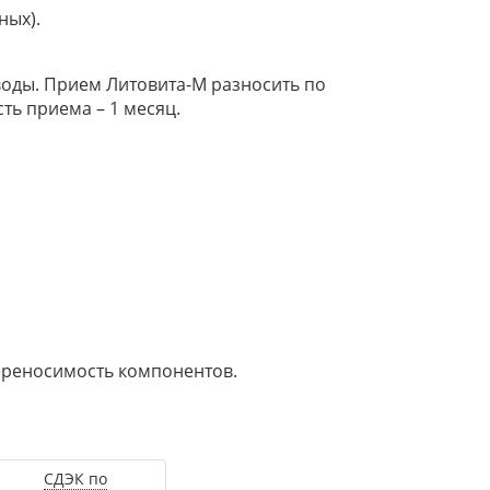
ных).
 воды. Прием Литовита­-М разносить по
ть приема – 1 месяц.
ереносимость компонентов.
СДЭК по