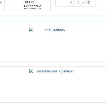
и
3000р-
3000р - 250р
бесплатно