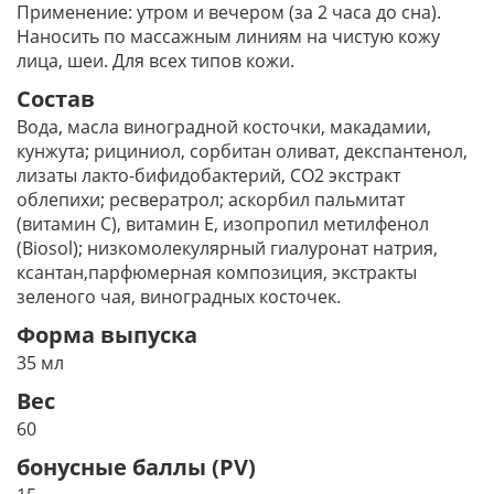
Применение: утром и вечером (за 2 часа до сна).
Наносить по массажным линиям на чистую кожу
лица, шеи. Для всех типов кожи.
Состав
Вода, масла виноградной косточки, макадамии,
кунжута; рициниол, сорбитан оливат, декспантенол,
лизаты лакто-бифидобактерий, СО2 экстракт
облепихи; ресвератрол; аскорбил пальмитат
(витамин С), витамин Е, изопропил метилфенол
(Biosol); низкомолекулярный гиалуронат натрия,
ксантан,парфюмерная композиция, экстракты
зеленого чая, виноградных косточек.
Форма выпуска
35 мл
Вес
60
бонусные баллы (PV)