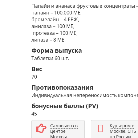
Папайи и ананаса фруктовые концентраты –
папаин – 100,000 ME,
бромелайн – 4 EPЖ,
амилаза – 100 ME,
протеаза – 100 ME,
липаза – 8 ME.
Форма выпуска
Таблетки 60 шт.
Вес
70
Противопоказания
Индивидуальная непереносимость компоне
бонусные баллы (PV)
45
Самовывоз в
Курьером в
центре
Москве, СПБ 
Москвы
по России