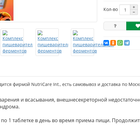
Кол-во
ся фирмой NutriCare Int., есть самовывоз и доставка по Москв
арения и всасывания, внешнесекреторной недостаточн
индрома.
о 1 таблетке в день во время приема пищи. Продолжите