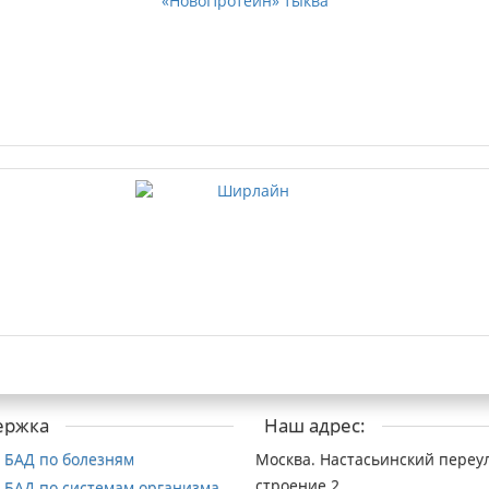
ержка
Наш адрес:
 БАД по болезням
Москва. Настасьинский переул
строение 2
 БАД по системам организма