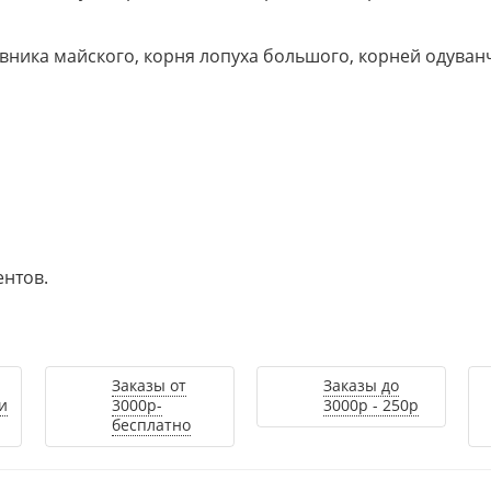
овника майского, корня лопуха большого, корней одуван
нтов.
Заказы от
Заказы до
и
3000р-
3000р - 250р
бесплатно