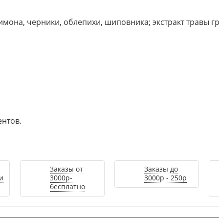
мона, черники, облепихи, шиповника; экстракт травы г
нтов.
Заказы от
Заказы до
и
3000р-
3000р - 250р
бесплатно