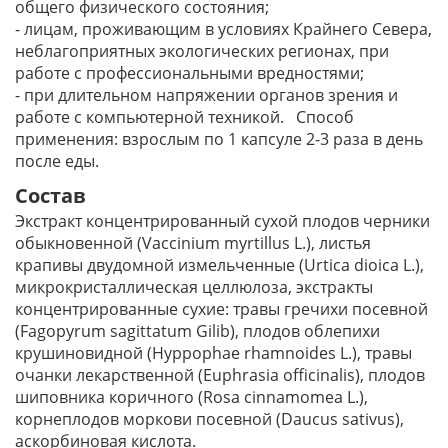
общего физического состояния;
- лицам, проживающим в условиях Крайнего Севера,
неблагоприятных экологических регионах, при
работе с профессиональными вредностями;
- при длительном напряжении органов зрения и
работе с компьютерной техникой. Способ
применения: взрослым по 1 капсуле 2-3 раза в день
после еды.
Состав
Экстракт концентрированный сухой плодов черники
обыкновенной (Vaccinium myrtillus L.), листья
крапивы двудомной измельченные (Urtica dioica L.),
микрокристаллическая целлюлоза, экстракты
концентрированные сухие: травы гречихи посевной
(Fagopyrum sagittatum Gilib), плодов облепихи
крушиновидной (Hyppophae rhamnoides L.), травы
очанки лекарственной (Euphrasia officinalis), плодов
шиповника коричного (Rosa cinnamomea L.),
корнеплодов моркови посевной (Daucus sativus),
аскорбиновая кислота.