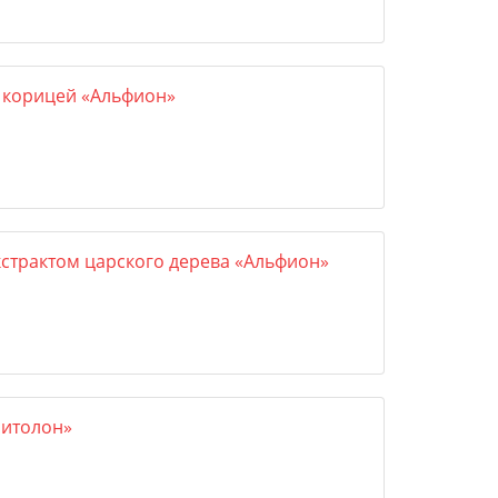
 корицей «Альфион»
кстрактом царского дерева «Альфион»
Фитолон»