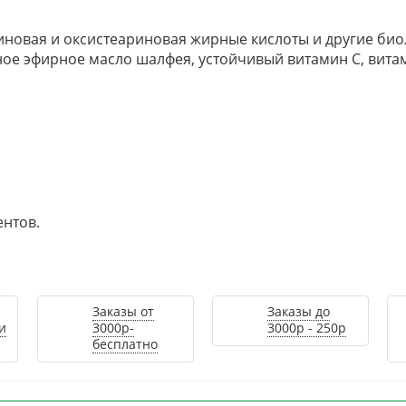
иновая и оксистеариновая жирные кислоты и другие би
ное эфирное масло шалфея, устойчивый витамин С, витам
нтов.
Заказы от
Заказы до
и
3000р-
3000р - 250р
бесплатно