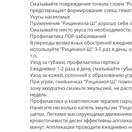
Смазывайте повреждения тонким слоем "Риц
предотвращает формирование отека, гемат
Укусы насекомых
Применение "Рициниола-Ш" хорошо себя зар
Смазывайте место укуса по необходимости,
Профилактика ЛОР-заболеваний
В периоды возможных обострений ежедневн
используйте "Рициниол-Ш" 3-5 раз в день,
т.п.
Уход за губами, профилактика герпеса
Ежедневно 1-2 раза в день смазывайте губ
Уход за кожей, склонной к образованию угр
При угрях, гнойничках "Рициниол-Ш" помо
зону аккуратно смажьте эмульсией, не расп
недель.
Профилактика и комплексная терапия парод
Нанесите несколько капель эмульсии "Риц
щетки. Легкими массирующими движениями 
кровоточивости десен эффективны аппликац
минут. Аппликации проводите ежедневно н