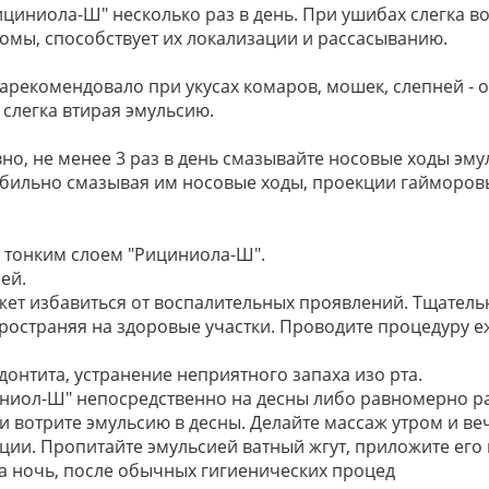
иниола-Ш" несколько раз в день. При ушибах слегка вот
омы, способствует их локализации и рассасыванию.
екомендовало при укусах комаров, мошек, слепней - о
 слегка втирая эмульсию.
о, не менее 3 раз в день смазывайте носовые ходы эму
 обильно смазывая им носовые ходы, проекции гайморовы
ы тонким слоем "Рициниола-Ш".
ей.
жет избавиться от воспалительных проявлений. Тщател
ространяя на здоровые участки. Проводите процедуру еже
онтита, устранение неприятного запаха изо рта.
иниол-Ш" непосредственно на десны либо равномерно р
вотрите эмульсию в десны. Делайте массаж утром и веч
ии. Пропитайте эмульсией ватный жгут, приложите его к
а ночь, после обычных гигиенических процед