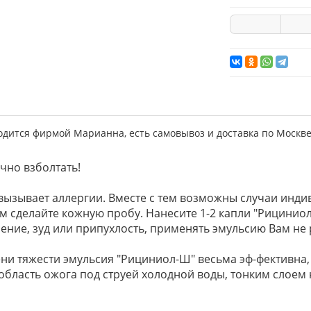
дится фирмой Марианна, есть самовывоз и доставка по Москве
чно взболтать!
ызывает аллергии. Вместе с тем возможны случаи индив
 сделайте кожную пробу. Нанесите 1-2 капли "Рицинио
снение, зуд или припухлость, применять эмульсию Вам не
и тяжести эмульсия "Рициниол-Ш" весьма эф-фективна, т
бласть ожога под струей холодной воды, тонким слоем н