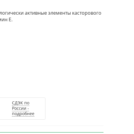
ологически активные элементы касторового
ин Е.
СДЭК по
России -
подробнее