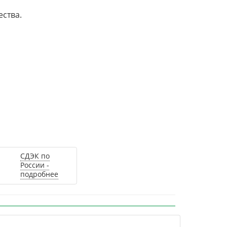
ества.
СДЭК по
России -
подробнее